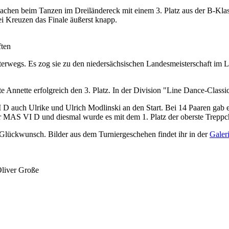
en beim Tanzen im Dreiländereck mit einem 3. Platz aus der B-Klas
zwei Kreuzen das Finale äußerst knapp.
ften
terwegs. Es zog sie zu den niedersächsischen Landesmeisterschaft im
Annette erfolgreich den 3. Platz. In der Division "Line Dance-Classi
 D auch Ulrike und Ulrich Modlinski an den Start. Bei 14 Paaren gab
 der MAS VI D und diesmal wurde es mit dem 1. Platz der oberste Treppc
Glückwunsch. Bilder aus dem Turniergeschehen findet ihr in der
Galer
Oliver Große