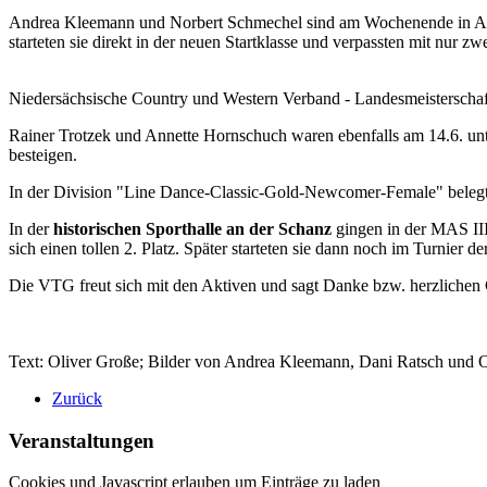
Andrea Kleemann und Norbert Schmechel sind am Wochenende in Aach
starteten sie direkt in der neuen Startklasse und verpassten mit nur 
Niedersächsische Country und Western Verband - Landesmeisterscha
Rainer Trotzek und Annette Hornschuch waren ebenfalls am 14.6. un
besteigen.
In der Division "Line Dance-Classic-Gold-Newcomer-Female" belegte 
In der
historischen Sporthalle an der Schanz
gingen in der MAS III
sich einen tollen 2. Platz. Später starteten sie dann noch im Turnier
Die VTG freut sich mit den Aktiven und sagt Danke bzw. herzlichen 
Text: Oliver Große; Bilder von Andrea Kleemann, Dani Ratsch und 
Zurück
Veranstaltungen
Cookies und Javascript erlauben um Einträge zu laden