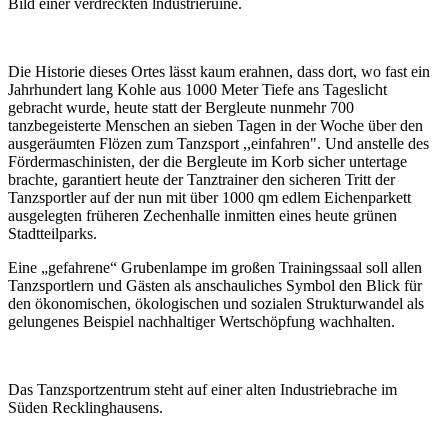
Bild einer verdreckten lndustrieruine.
Die Historie dieses Ortes lässt kaum erahnen, dass dort, wo fast ein
Jahrhundert lang Kohle aus 1000 Meter Tiefe ans Tageslicht
gebracht wurde, heute statt der Bergleute nunmehr 700
tanzbegeisterte Menschen an sieben Tagen in der Woche über den
ausgeräumten Flözen zum Tanzsport ,,einfahren". Und anstelle des
Fördermaschinisten, der die Bergleute im Korb sicher untertage
brachte, garantiert heute der Tanztrainer den sicheren Tritt der
Tanzsportler auf der nun mit über 1000 qm edlem Eichenparkett
ausgelegten früheren Zechenhalle inmitten eines heute grünen
Stadtteilparks.
Eine „gefahrene“ Grubenlampe im großen Trainingssaal soll allen
Tanzsportlern und Gästen als anschauliches Symbol den Blick für
den ökonomischen, ökologischen und sozialen Strukturwandel als
gelungenes Beispiel nachhaltiger Wertschöpfung wachhalten.
Das Tanzsportzentrum steht auf einer alten Industriebrache im
Süden Recklinghausens.