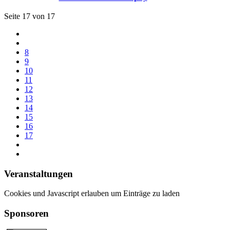
Seite 17 von 17
8
9
10
11
12
13
14
15
16
17
Veranstaltungen
Cookies und Javascript erlauben um Einträge zu laden
Sponsoren