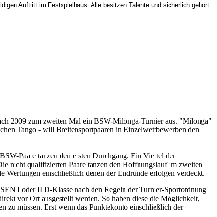
en Auftritt im Festspielhaus. Alle besitzen Talente und sicherlich gehört
nach 2009 zum zweiten Mal ein BSW-Milonga-Turnier aus. "Milonga"
ischen Tango - will Breitensportpaaren in Einzelwettbewerben den
n BSW-Paare tanzen den ersten Durchgang. Ein Viertel der
. Die nicht qualifizierten Paare tanzen den Hoffnungslauf im zweiten
lle Wertungen einschließlich denen der Endrunde erfolgen verdeckt.
r SEN I oder II D-Klasse nach den Regeln der Turnier-Sportordnung
rekt vor Ort ausgestellt werden. So haben diese die Möglichkeit,
den zu müssen. Erst wenn das Punktekonto einschließlich der