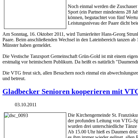
Noch einmal werden die Zuschauer P
Sport (ein Partner mindestens 28 Ja
können, begutachtet von fünf Wertu
Leistungsniveau der Paare dicht beie
Am Sonntag, 16. Oktober 2011, wird Turnierleiter Hans-Georg Strunk
Paare. Beim anschließenden Wechsel in den Lateinbereich tanzen ab 
Münster haben gemeldet.
Die Vestische Tanzsport Gemeinschaft Grün-Gold ist mit einem eigen
erstmalig vor heimischem Publikum. Da heißt es natürlich "Daumendr
Die VTG freut sich, allen Besuchern noch einmal ein abwechslungsre
und betreut.
Gladbecker Senioren kooperieren mit V
03.10.2011
Die Kirchengemeinde St. Franziskus
der profunden Leitung von VTG-Spo
wurden drei unterschiedliche Tänze 
Ab 15.00 Uhr hieß es Daumen drücke
es ihm immer wieder gelingt, allen 