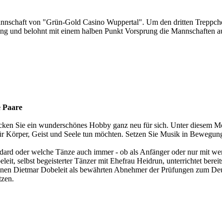
annschaft von "Grün-Gold Casino Wuppertal". Um den dritten Treppch
ng und belohnt mit einem halben Punkt Vorsprung die Mannschaften aus
e Paare
cken Sie ein wunderschönes Hobby ganz neu für sich. Unter diesem Mo
 für Körper, Geist und Seele tun möchten. Setzen Sie Musik in Bewegung 
dard oder welche Tänze auch immer - ob als Anfänger oder nur mit wen
eit, selbst begeisterter Tänzer mit Ehefrau Heidrun, unterrichtet ber
r kennen Dietmar Dobeleit als bewährten Abnehmer der Prüfungen zum De
tzen.