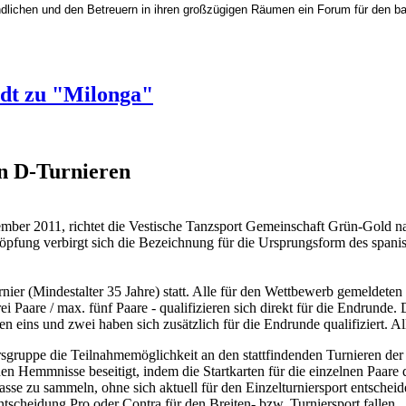
ichen und den Betreuern in ihren großzügigen Räumen ein Forum für den baldig
dt zu "Milonga"
n D-Turnieren
ber 2011, richtet die Vestische Tanzsport Gemeinschaft Grün-Gold 
chöpfung verbirgt sich die Bezeichnung für die Ursprungsform des span
nier (Mindestalter 35 Jahre) statt. Alle für den Wettbewerb gemeldete
rei Paare / max. fünf Paare - qualifizieren sich direkt für die Endrunde
n eins und zwei haben sich zusätzlich für die Endrunde qualifiziert. A
rsgruppe die Teilnahmemöglichkeit an den stattfindenden Turnieren de
Hemmnisse beseitigt, indem die Startkarten für die einzelnen Paare di
sse zu sammeln, ohne sich aktuell für den Einzelturniersport entschei
tscheidung Pro oder Contra für den Breiten- bzw. Turniersport fallen.