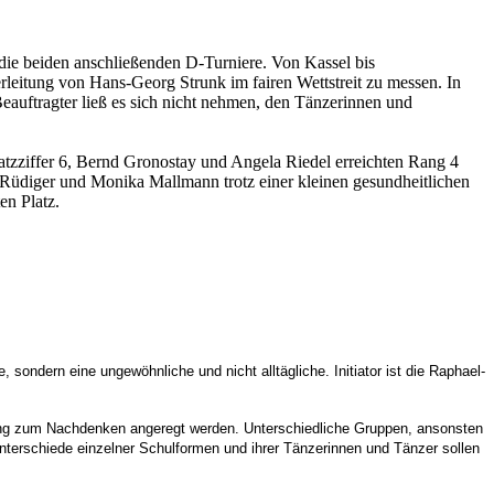
die beiden anschließenden D-Turniere. Von Kassel bis
leitung von Hans-Georg Strunk im fairen Wettstreit zu messen. In
auftragter ließ es sich nicht nehmen, den Tänzerinnen und
latzziffer 6, Bernd Gronostay und Angela Riedel erreichten Rang 4
ch Rüdiger und Monika Mallmann trotz einer kleinen gesundheitlichen
n Platz.
sondern eine ungewöhnliche und nicht alltägliche. Initiator ist die Raphael-
sang zum Nachdenken angeregt werden. Unterschiedliche Gruppen, ansonsten
Unterschiede einzelner Schulformen und ihrer Tänzerinnen und Tänzer sollen