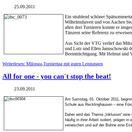
25.09.2011
Ein strahlend schöner Spätsommerta
Wilhelmshaven und von Aachen bis H
allen drei Turnieren konnte er ins
Tänzern seine Referenz zu erweisen
Aus Sicht der VTG verlief das Milon
und Lutz und Ellen Januschowski dur
Beeinträchtigung. Mit Helmut und 
Weiterlesen: Milonga-Turniertag mit guten Leistungen
All for one - you can´t stop the beat!
23.09.2011
Am Samstag, 01. Oktober 2011, beginnt i
Schule aus Recklinghausen – eine Förde
Daher wird das Thema „Inklusion“ eine
häufig in ihrer Arbeit isoliert, präge
verwischen und auf der Bühne eine Einh