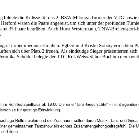
g bildete die Kulisse für das 2. BSW-Milonga-Turnier der VTG sowie 
erford waren die Paare angereist, um sich unter der profunden Turnier
gesamt 35 Paare begrüßen. Auch Horst Westermann, TNW-Breitensport-Be
.
ga-Turnier überaus erfreulich. Egbert und Kristin Sotzny erreichten P
ften sich über Platz 2 freuen. Als eindeutige Sieger präsentierten si
Veronika Schöder belegte der TTC Rot-Weiss-Silber Bochum den zweite
m Ruhrfestspielhaus ab 19.00 Uhr eine “Tanz-Geschichte” – nicht irgendeine, 
rschule für geistige Entwicklung.
 wichtige Rolle spielen und die Zuschauer sollen durch Musik, Tanz und Ge
n in einer gemeinsamen Tanzshow ein echtes Zusammengehörigkeitsgefühl. Die 
eit bilden.