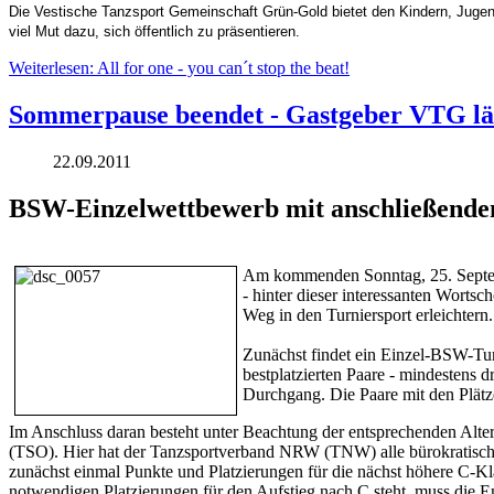
Die Vestische Tanzsport Gemeinschaft Grün-Gold bietet den Kindern, Jugendl
viel Mut dazu, sich öffentlich zu präsentieren.
Weiterlesen: All for one - you can´t stop the beat!
Sommerpause beendet - Gastgeber VTG lä
22.09.2011
BSW-Einzelwettbewerb mit anschließende
Am kommenden Sonntag, 25. Septem
- hinter dieser interessanten Worts
Weg in den Turniersport erleichtern.
Zunächst findet ein Einzel-BSW-Tur
bestplatzierten Paare - mindestens d
Durchgang. Die Paare mit den Plätze
Im Anschluss daran besteht unter Beachtung der entsprechenden Alte
(TSO). Hier hat der Tanzsportverband NRW (TNW) alle bürokratischen 
zunächst einmal Punkte und Platzierungen für die nächst höhere C-Kla
notwendigen Platzierungen für den Aufstieg nach C steht, muss die En