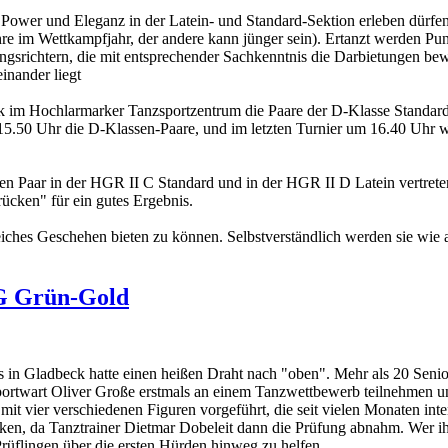
ower und Eleganz in der Latein- und Standard-Sektion erleben dürfen
hre im Wettkampfjahr, der andere kann jünger sein). Ertanzt werden Pun
ngsrichtern, die mit entsprechender Sachkenntnis die Darbietungen be
inander liegt
 im Hochlarmarker Tanzsportzentrum die Paare der D-Klasse Standard 
15.50 Uhr die D-Klassen-Paare, und im letzten Turnier um 16.40 Uhr wi
en Paar in der HGR II C Standard und in der HGR II D Latein vertrete
ücken" für ein gutes Ergebnis.
iches Geschehen bieten zu können. Selbstverständlich werden sie wie 
TG Grün-Gold
 in Gladbeck hatte einen heißen Draht nach "oben". Mehr als 20 Senio
rtwart Oliver Große erstmals an einem Tanzwettbewerb teilnehmen u
mit vier verschiedenen Figuren vorgeführt, die seit vielen Monaten in
n, da Tanztrainer Dietmar Dobeleit dann die Prüfung abnahm. Wer ihn
Prüflingen über die ersten Hürden hinweg zu helfen.